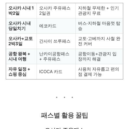
오사카 시내 1
오사카 주유패스
지하철 무제한 + 인기
박2일
2일권
관광지 무료
오사카 시내
버스·지하철 마음껏 탑
에코카드
당일치기
승
오사카+교토
교토·고베까지 사철 완
간사이 쓰루패스
2박3일
전 커버
공항 왕복 +
난카이공항패스
공항이동+관광지 입
시내 여행
+ 주유패스
장까지 해결
자유 일정 +
사용처 자유롭고 편의
ICOCA 카드
쇼핑 중심
점 결제 가능
패스별 활용 꿀팁