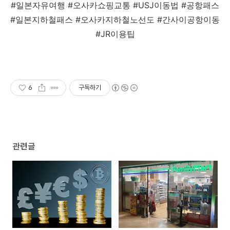
#일본자유여행 #오사카쇼핑교통 #USJ이동법 #공항패스
#일본지하철패스 #오사카지하철노선도 #간사이공항이동
#JR이용팁
6
구독하기
관련글