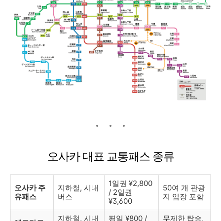
오사카 대표 교통패스 종류
1일권 ¥2,800
오사카 주
지하철, 시내
50여 개 관광
/ 2일권
유패스
버스
지 입장 포함
¥3,600
지하철, 시내
평일 ¥800 /
무제한 탑승,