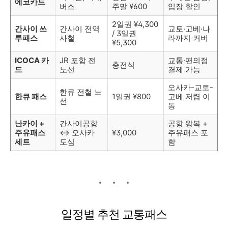
에코카드
버스
주말 ¥600
입장 할인
2일권 ¥4,300
간사이 쓰
간사이 전역
교토·고베·나
/ 3일권
루패스
사철
라까지 커버
¥5,300
ICOCA 카
JR 포함 전
교통·편의점
충전식
드
노선
결제 가능
오사카-교토-
한큐 전철 노
한큐 패스
1일권 ¥800
고베 저렴 이
선
동
난카이 +
간사이공항
공항 왕복 +
주유패스
↔ 오사카
¥3,000
주유패스 포
세트
도심
함
일정별 추천 교통패스