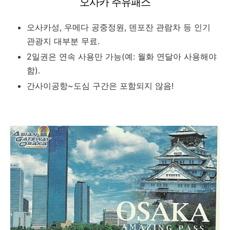
오사카 주유패스
오사카성, 우메다 공중정원, 덴포잔 관람차 등 인기
관광지 대부분 무료.
2일권은 연속 사용만 가능(예: 월화 연달아 사용해야
함).
간사이공항~도심 구간은 포함되지 않음!