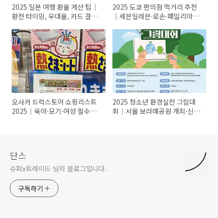
2025 일본 여행 환율 계산 팁｜
2025 도쿄 편의점 먹거리 추천
환전 타이밍, 우대율, 카드 결제
｜세븐일레븐·로손·패밀리마
까지 완벽정리
트 별 인기 간식 총정리
오사카 드럭스토어 쇼핑리스트
2025 청소년 환경실천 그림대
2025｜육아·모기·여성 필수템
회｜서울 보라매공원 개최·신청
총정리(면세 팁까지)
방법·참가자격 총정리
단스
슈퍼x트레이드 님의 블로그입니다.
구독하기