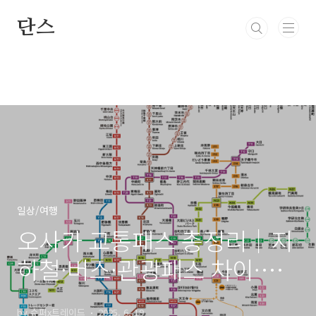
본문 바로가기
단스
일상/여행
오사카 교통패스 총정리｜지
하철·버스·관광패스 차이·
추천코스까지 한눈에!
by 슈퍼x트레이드
2025. 6. 19.