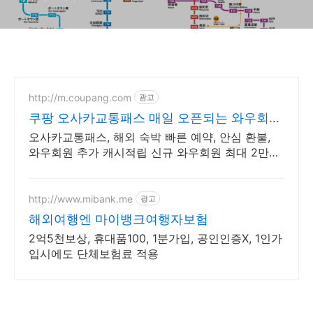
http://m.coupang.com
광고
쿠팡 오사카교통패스 매일 오픈되는 와우회원
특가
오사카교통패스, 해외 숙박 빠른 예약, 안심 환불,
와우회원 추가 캐시적립 신규 와우회원 최대 2만3
천원 쿠폰팩+5% 추가적립 혜택! 여행도 이제 쿠팡
에서!
http://www.mibank.me
광고
해외여행엔 마이뱅크여행자보험
2억5천보상, 휴대품100, 1분가입, 공인인증X, 1인가
입시에도 단체보험료 적용