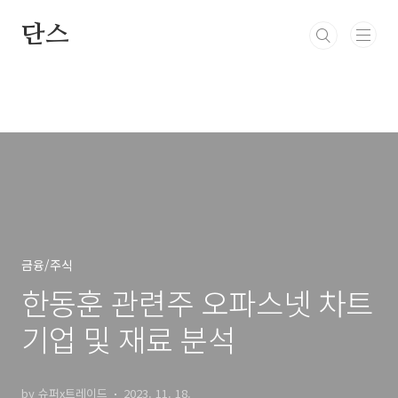
본문 바로가기
단스
금융/주식
한동훈 관련주 오파스넷 차트
기업 및 재료 분석
by 슈퍼x트레이드
2023. 11. 18.