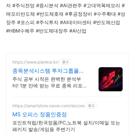
자 #주식전망 #증시분석 #AI관련주 #고대역폭메모리 #
메모리반도체 #반도체호재 #후공정장비 #수주확대 #성
장주 #코스피 #주식투자 #AI데이터센터 #반도체산업
#HBM수혜주 #반도체대장주 #AI산업
https://www.plankor.kr/
광고
종목분석시스템 투자그룹플랜
가입즉시 무료리포트 100%
주식 공부 시작은 완벽한 분석부
터! 1분 만에 받는 무료 종목 리포
트 신청하기
https://smartstore.naver.com/sbcore
광고
MS 오피스 정품인증점
포인트적립/한국정품/PC,노트북 설치/이메일 또는
패키지 발송/게임용 주변기기