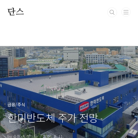
본문 바로가기
단스
금융/주식
한미반도체 주가 전망
by 슈퍼x트레이드
2026. 6. 11.