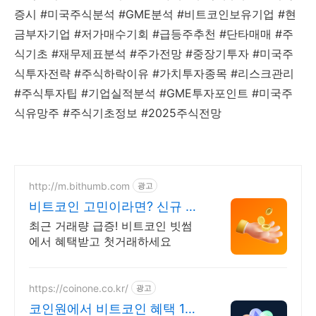
증시 #미국주식분석 #GME분석 #비트코인보유기업 #현
금부자기업 #저가매수기회 #급등주추천 #단타매매 #주
식기초 #재무제표분석 #주가전망 #중장기투자 #미국주
식투자전략 #주식하락이유 #가치투자종목 #리스크관리
#주식투자팁 #기업실적분석 #GME투자포인트 #미국주
식유망주 #주식기초정보 #2025주식전망
http://m.bithumb.com
광고
비트코인 고민이라면? 신규 가
입 시 5만원 혜택
최근 거래량 급증! 비트코인 빗썸
에서 혜택받고 첫거래하세요
https://coinone.co.kr/
광고
코인원에서 비트코인 혜택 12