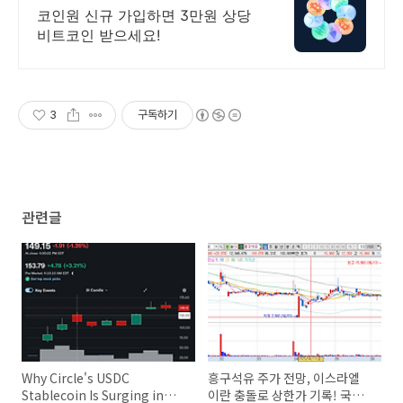
년 무사고 거래소
코인원 신규 가입하면 3만원 상당
비트코인 받으세요!
3
구독하기
관련글
Why Circle's USDC
흥구석유 주가 전망, 이스라엘
Stablecoin Is Surging in
이란 충돌로 상한가 기록! 국제