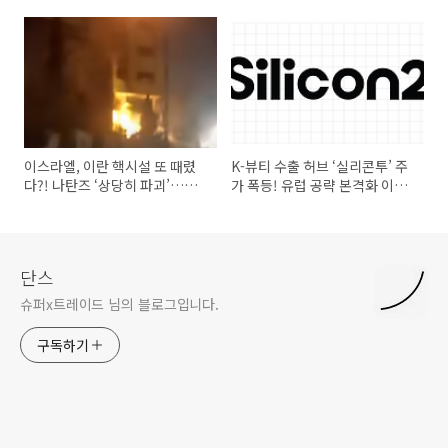
2025
유가 상승 수혜주 될까?
이스라엘, 이란 핵시설 또 때렸
K-뷰티 수출 허브 ‘실리콘투’ 주
다?! 나탄즈 ‘상당히 파괴’…중
가 폭등! 유럽 공략 본격화 이유
동 긴장 고조
는?
단스
슈퍼x트레이드 님의 블로그입니다.
구독하기