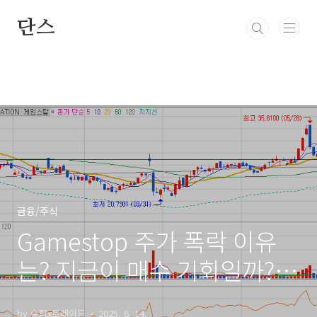
본문 바로가기
단스
금융/주식
Gamestop 주가 폭락 이유
는? 지금이 매수 기회일까?
[미국 주식 투자 분석]
by 슈퍼x트레이드
2025. 6. 14.